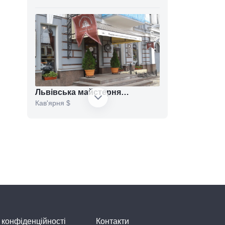
Львівська майстерня
Кав'ярня
$
шоколаду
Shishka
Бар
$$$
 конфіденційності
Контакти