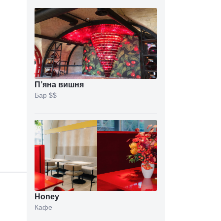
П’яна вишня
Бар
$$
Honey
Кафе