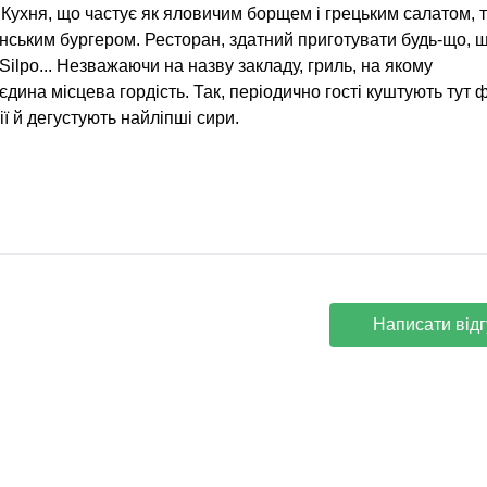
та. Кухня, що частує як яловичим борщем і грецьким салатом, т
нським бургером. Ресторан, здатний приготувати будь-що, 
ilpo... Незважаючи на назву закладу, гриль, на якому
єдина місцева гордість. Так, періодично гості куштують тут 
ії й дегустують найліпші сири.
Написати відг