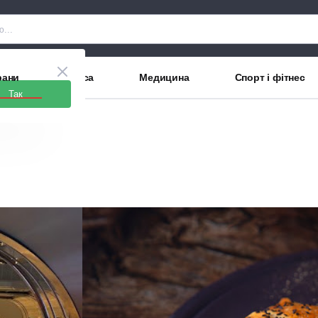
рани
Краса
Медицина
Спорт і фітнес
Так