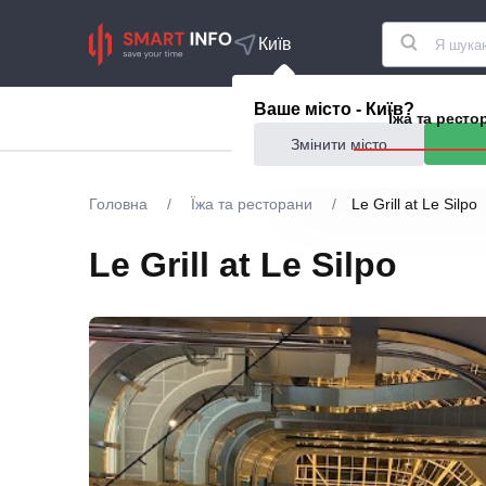
Київ
Ваше місто - Київ?
Акції
Їжа та ресто
Змінити місто
Головна
/
Їжа та ресторани
/
Le Grill at Le Silpo
Le Grill at Le Silpo