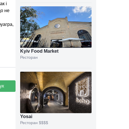
ак і
що не
фуагра,
Kyiv Food Market
Ресторан
ук
Yosai
Ресторан
$$$$