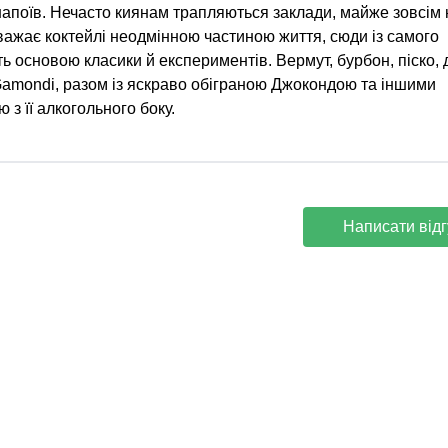
і напоїв. Нечасто киянам трапляються заклади, майже зовсім 
о вважає коктейлі неодмінною частиною життя, сюди із самого
ь основою класики й експериментів. Вермут, бурбон, піско, 
Gamondi, разом із яскраво обіграною Джокондою та іншими
з її алкогольного боку.
Написати відг