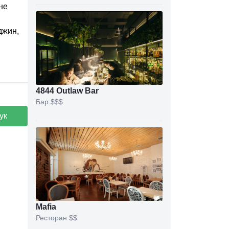
не
джин,
4844 Outlaw Bar
Бар
$$$
ук
Mafia
Ресторан
$$