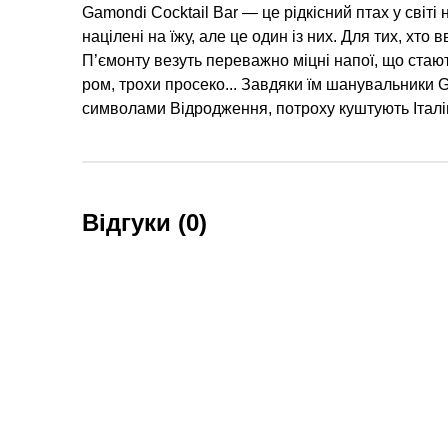
Gamondi Cocktail Bar — це рідкісний птах у світ
націлені на їжу, але це один із них. Для тих, хт
П’ємонту везуть переважно міцні напої, що стают
ром, трохи просеко... Завдяки їм шанувальники 
символами Відродження, потроху куштують Італію 
Відгуки (0)