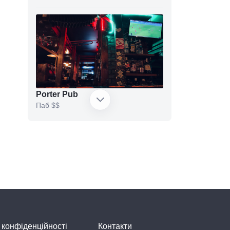
Porter Pub
Паб
$$
Анжела
Бар
 конфіденційності
Контакти