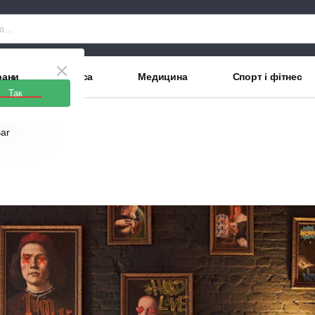
рани
Краса
Медицина
Спорт і фітнес
Так
Bar