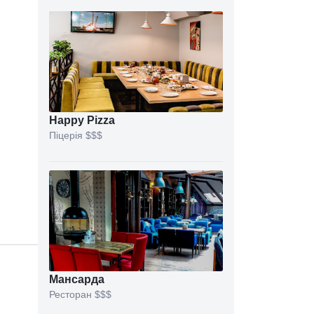
Happy Pizza
Піцерія
$$$
Мансарда
Ресторан
$$$