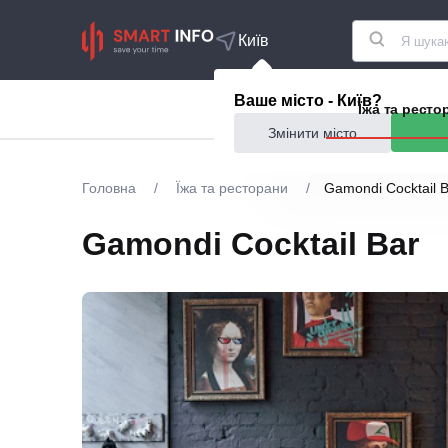
Київ
Ваше місто - Київ?
Акції
Їжа та ресто
Змінити місто
Головна
/
Їжа та ресторани
/
Gamondi Cocktail 
Gamondi Cocktail Bar