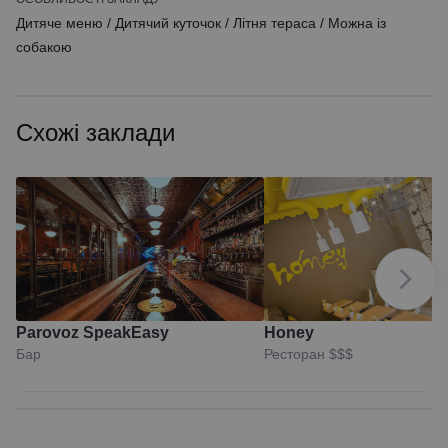
Дитяче меню
/
Дитячий куточок
/
Літня тераса
/
Можна із
собакою
Схожі заклади
Parovoz SpeakEasy
Honey
Бар
Ресторан
$$$