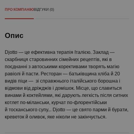
ПРО КОМПАНІЮ
ВІДГУКИ (0)
Опис
Djotto — це ефективна терапія Італією. Заклад —
скарбниця старовинних сімейних рецептів, які в
поєднанні з автоськими корективами творять магію
равіолі й пасти. Ресторан — батьківщина хліба й 20
видів піци — зі справжнього італійського борошна і
відмови від дріжджів і домішок. Місце, що славиться
винами й коктейлями, які дарують легкість після ситних
котлет по-міланськи, курчат по-флорентійськи
й тосканського супу... Djotto — це свято парми й бурати,
креветок й оливок, яке ніколи не закінчується.