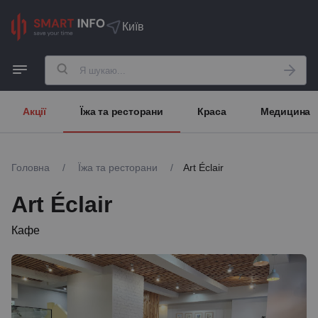
Київ
Акції
Їжа та ресторани
Краса
Медицина
Головна
/
Їжа та ресторани
/
Art Éclair
Art Éclair
Кафе