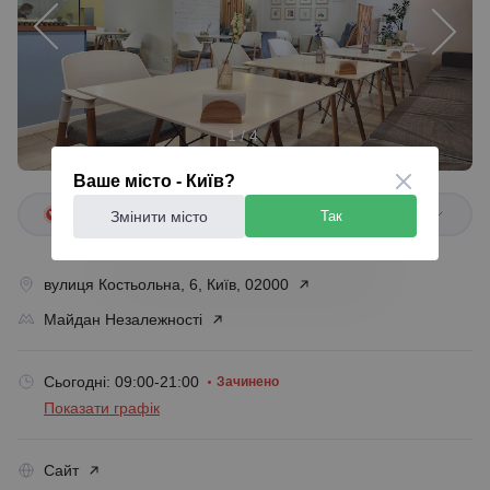
1 / 4
Ваше місто - Київ?
+38 067 903 ...
Змінити місто
Так
вулиця Костьольна, 6, Київ, 02000
Майдан Незалежності
Сьогодні: 09:00-21:00
Зачинено
Показати графік
Сайт