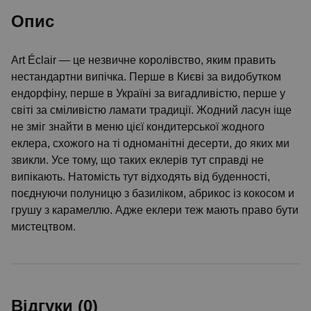
Опис
Art Éclair — це незвичне королівство, яким править
нестандартни випічка. Перше в Києві за видобутком
ендорфіну, перше в Україні за вигадливістю, перше у
світі за сміливістю ламати традиції. Жодний ласун іще
не зміг знайти в меню цієї кондитерської жодного
еклера, схожого на ті одноманітні десерти, до яких ми
звикли. Усе тому, що таких еклерів тут справді не
випікають. Натомість тут відходять від буденності,
поєднуючи полуницю з базиліком, абрикос із кокосом и
грушу з карамеллю. Адже еклери теж мають право бути
мистецтвом.
Відгуки (0)