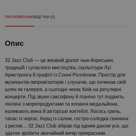
ПРО КОМПАНІЮ
ВІДГУКИ (0)
Опис
32 Jazz Club — це жвавий діалог нью-йоркських
традицій і сучасного мистецтва, скульптури Луї
Армстронга й графіті із Сонні Роллінзом. Простір для
музикантів-імпровізаторів і слухачів, що починав свій
шлях як галерея, а сьогодні чекає Київ на регулярні
концерти. Під звуки саксофону й піаніно тут подають
лінгвіні з морепродуктами та яловичі медальйони,
наливають вина й авторські коктейлі. Лосось гриль,
тапас із чорізо, борщ із салом, гостро-солодка свинина
з рисом… 32 Jazz Club зібрав під одним дахом усе, що
здатне зробити звичайний вечір прекрасним.