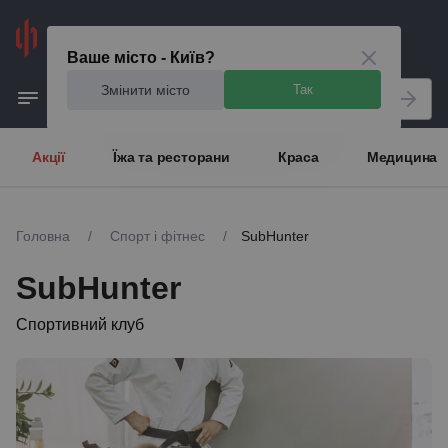
Київ
Ваше місто - Київ?
Змінити місто
Так
Акції
Їжа та ресторани
Краса
Медицина
Головна
/
Спорт і фітнес
/
SubHunter
SubHunter
Спортивний клуб