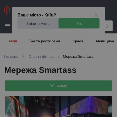
Київ
Ваше місто - Київ?
Змінити місто
Так
Акції
Їжа та ресторани
Краса
Медицина
Головна
/
Спорт і фітнес
/
Мережа Smartass
Мережа Smartass
Фільтр