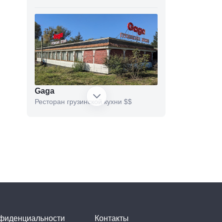
Gaga
Ресторан грузинской кухни
$$
Міністерство десертів
Кафе
$$$
нфиденциальности
Контакты