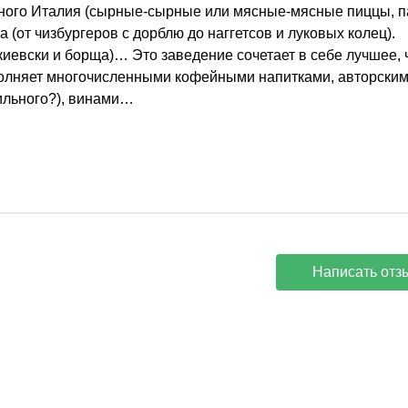
много Италия (сырные-сырные или мясные-мясные пиццы, п
(от чизбургеров с дорблю до наггетсов и луковых колец).
киевски и борща)… Это заведение сочетает в себе лучшее, 
ополняет многочисленными кофейными напитками, авторски
ильного?), винами…
Написать отз