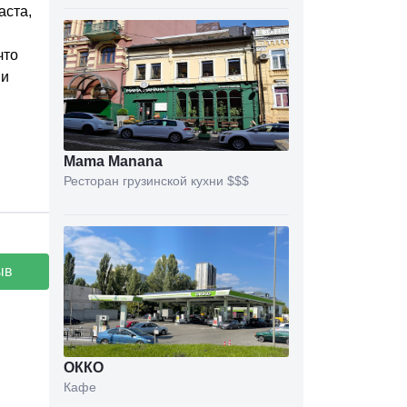
аста,
что
ми
Mama Manana
Ресторан грузинской кухни
$$$
ыв
ОККО
Кафе