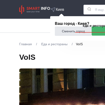
Киев
Ваш город - Киев?
Акции
Еда и рестор
Сменить город
Главная
/
Еда и рестораны
/
VoIS
VoIS