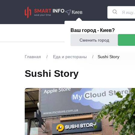
Киев
Ваш город - Киев?
Акции
Еда и рестор
Сменить город
Главная
/
Еда и рестораны
/
Sushi Story
Sushi Story