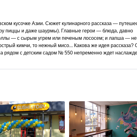
вском кусочке Азии. Сюжет кулинарного рассказа — путеше
ру пиццы и даже шаурмы). Главные герои — блюда, давно
оллы — с сырым угрем или печеным лососем; и лапша — не
острый кимчи, то нежный мисо... Какова же идея рассказа? 
ана рядом с детским садом № 550 непременно ждет наслажд