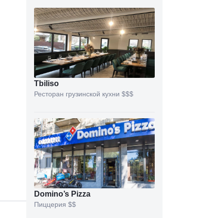
Tbiliso
Ресторан грузинской кухни
$$$
Domino’s Pizza
Пиццерия
$$