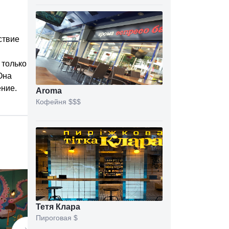
ствие
 только
Она
ение.
Aroma
Кофейня
$$$
Тетя Клара
Пироговая
$