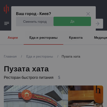
Киев
Ваш город - Киев?
Сменить город
Да
Акции
Еда и рестораны
Красота
Медици
Главная
/
Еда и рестораны
/
Пузата хата
Пузата хата
Ресторан быстрого питания
$