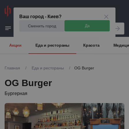
Киев
Ваш город - Киев?
Сменить город
Да
Акции
Еда и рестораны
Красота
Медици
Главная
/
Еда и рестораны
/
OG Burger
OG Burger
Бургерная