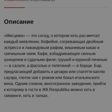
О КОМПАНИИ
СЕТЬ (3)
ОТЗЫВЫ (0)
Описание
«Мисцеви» — это сосед, о котором хоть раз мечтал
каждый киевлянин. Кофейня, согревающая двойным
эспрессо и лавандовым рафом, вишневым какао и
гречишным чаем. Кафе, взбадривающее свиным
шницелем и судачьим филе; грушей и куриной печенью
— в салате, а фасолью и телятиной — в борще. Бар,
предлагающий добавить к цезарю или спагетти каплю
сауэра, глоток чая с ромом или бокал итальянского
вина. Одним словом, многогранное заведение, прийти
к которому в гости в ЖК Respublika можно хоть в
смокинге, хоть в тапках.