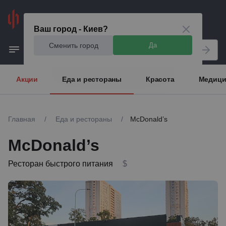
Киев
Ваш город - Киев?
Сменить город
Да
Акции
Еда и рестораны
Красота
Медици
Главная
/
Еда и рестораны
/
McDonald’s
McDonald’s
Ресторан быстрого питания
$