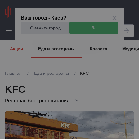
Киев
Ваш город - Киев?
Сменить город
Да
Акции
Еда и рестораны
Красота
Медици
Главная
/
Еда и рестораны
/
KFC
KFC
Ресторан быстрого питания
$