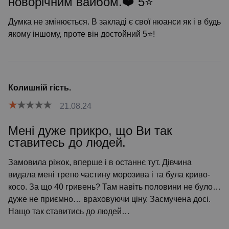
новорічним вайбом.❤️ 5⭐️
Думка не змінюється. В закладі є свої нюанси як і в будь
якому іншому, проте він достойний 5⭐️!
Колишній гість.
21.08.24
Мені дуже прикро, що Ви так
ставитесь до людей.
Замовила ріжок, вперше і в останнє тут. Дівчина
видала мені третю частину морозива і та була криво-
косо. За що 40 гривень? Там навіть половини не було…
дуже не приємно… враховуючи ціну. Засмучена досі.
Нащо так ставитись до людей…