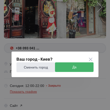
1 / 3
+38 093 041 ...
Ваш город - Киев?
улица Большая Васильковская. 16, Киев, 01044
Сменить город
Да
Площадь Украинских Героев
Сегодня: 12:00-22:00
Закрыто
Показать график
Сайт