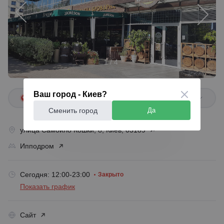
1 / 4
Ваш город - Киев?
+38 067 992 ...
Сменить город
Да
улица Самойло Кошки, 8, Киев, 03189
Ипподром
Сегодня: 12:00-23:00
Закрыто
Показать график
Сайт