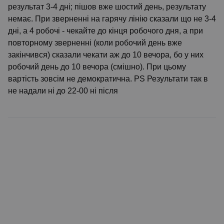
результат 3-4 дні; пішов вже шостий день, результату
немає. При зверненні на гарячу лінію сказали що не 3-4
дні, а 4 робочі - чекайте до кінця робочого дня, а при
повторному зверненні (коли робочий день вже
закінчився) сказали чекати аж до 10 вечора, бо у них
робочий день до 10 вечора (смішно). При цьому
вартість зовсім не демократична. PS Результати так в
не надали ні до 22-00 ні після