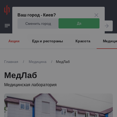
Киев
Ваш город - Киев?
Сменить город
Да
Акции
Еда и рестораны
Красота
Медици
Главная
/
Медицина
/
МедЛаб
МедЛаб
Медицинская лаборатория