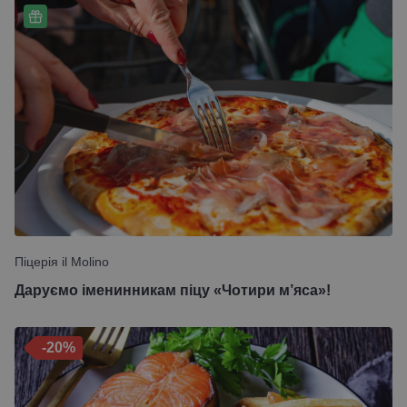
Піцерія il Molino
Даруємо іменинникам піцу «Чотири м’яса»!
-20%