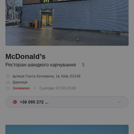
McDonald’s
Ресторан швидкого харчування
$
вулиця Гната Хоткевича, 1в, Київ, 03148
Дарниця
Зачинено
/ Сьогодні: 07:00-23:00
+38 095 272 ...