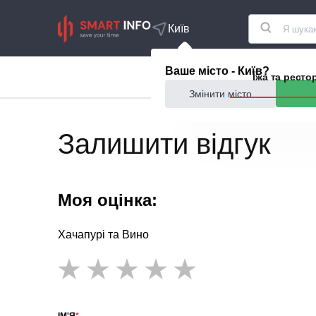
Київ
Ваше місто - Київ?
Акції
Їжа та ресто
Змінити місто
Залишити відгук
Моя оцінка:
Хачапурі та Вино