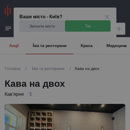
Київ
Ваше місто - Київ?
Змінити місто
Так
Акції
Їжа та ресторани
Краса
Медицина
Головна
/
Їжа та ресторани
/
Кава на двох
Кава на двох
Кав'ярня
$