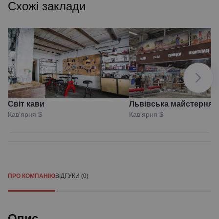
Схожі заклади
Світ кави
Львівська майстерня
Кав'ярня
$
Кав'ярня
$
шоколаду
ПРО КОМПАНІЮ
ВІДГУКИ (0)
Опис