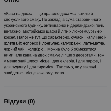
«Кава на двох» — це правило двох «с»: стилю й
спокусливого смаку. Не заклад, а сума старовинного
українського будинку, антикварної нідерландської печі,
вінтажної австрійської шафи й літніх люксембурзьких
крісел. Напої же тут, що характерно, сучасні: капучино й
флетвайт, еспресо й лонгблек, капуоранж і лате-матча,
чорний чай і колдбрю... Можна було б обмежитися
ними, але кава на двох смакує ліпше з десертами, тож
у меню знайшлося місце і для еклерів, і для парфе, і
для пудингу, і для тирамісу... Так само, як у закладі
знайдеться місце кожному гостю.
Відгуки (0)