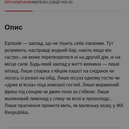
ПРО КОМПАНІЮ
МЕРЕЖА (2)
ВІДГУКИ (0)
Опис
Episode — заклад, що не тішить себе ілюзіями. Тут
розуміють: насправді жодний бар, навіть якщо він
гастро-, не може перетворитися ні на другий дім, ні на
місце сили. Будь-який заклад у житті киянина — лише
епізод. Лише спаржа з яйцем пашот на сніданок чи
лосось із ризоні на обід. Лише нісуаз одному гостю чи
«дуже м’ясна» піца компанії гостей. Лише морквяний
фреш під сонцем чи джин-тонік за стійкою. Лише
малиновий лимонад у спеку чи віскі в прохолоду...
Лише прагнення прожити мить, як маленьку казку, у ЖК
Respublika.