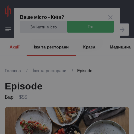
Київ
Ваше місто - Київ?
Змінити місто
Так
Акції
Їжа та ресторани
Краса
Медицина
Головна
/
Їжа та ресторани
/
Episode
Episode
Бар
$$$