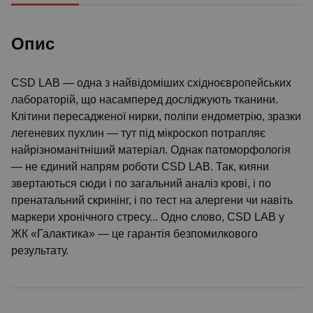
Опис
CSD LAB — одна з найвідоміших східноєвропейських
лабораторій, що насамперед досліджують тканини.
Клітини пересадженої нирки, поліпи ендометрію, зразки
легеневих пухлин — тут під мікроскоп потрапляє
найрізноманітніший матеріал. Однак патоморфологія
— не єдиний напрям роботи CSD LAB. Так, кияни
звертаються сюди і по загальний аналіз крові, і по
пренатальний скринінг, і по тест на алергени чи навіть
маркери хронічного стресу... Одно слово, CSD LAB у
ЖК «Галактика» — це гарантія безпомилкового
результату.