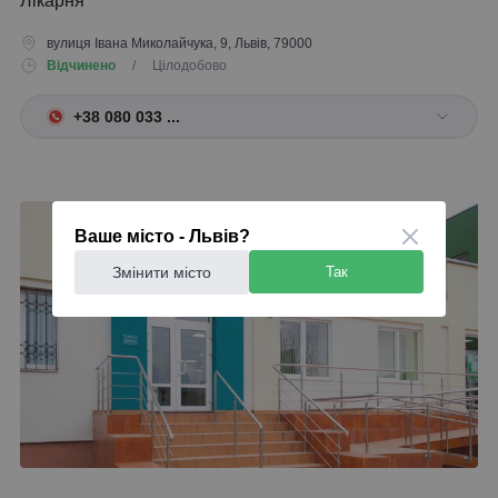
Лікарня
вулиця Івана Миколайчука, 9, Львів, 79000
Відчинено
/ Цілодобово
+38 080 033 ...
Ваше місто - Львів?
Змінити місто
Так