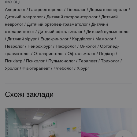
ФАХІВЦІ
Алерголог
/
Гастроентеролог
/
Гінеколог
/
Дерматовенеролог
/
Дитячий алерголог
/
Дитячий гастроентеролог
/
Дитячий
невролог
/
Дитячий ортопед-травматолог
/
Дитячий
отоларинголог
/
Дитячий офтальмолог
/
Дитячий пульмонолог
/
Дитячий хірург
/
Ендокринолог
/
Кардіолог
/
Мамолог
/
Невролог
/
Нейрохірург
/
Нефролог
/
Онколог
/
Ортопед-
травматолог
/
Отоларинголог
/
Офтальмолог
/
Педіатр
/
Психіатр
/
Психолог
/
Пульмонолог
/
Терапевт
/
Трихолог
/
Уролог
/
Фізіотерапевт
/
Флеболог
/
Хірург
Схожі заклади