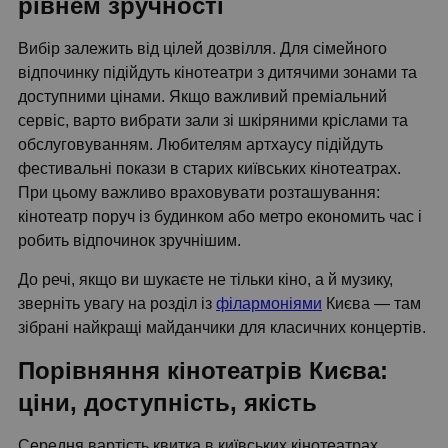
рівнем зручності
Вибір залежить від цілей дозвілля. Для сімейного
відпочинку підійдуть кінотеатри з дитячими зонами та
доступними цінами. Якщо важливий преміальний
сервіс, варто вибрати зали зі шкіряними кріслами та
обслуговуванням. Любителям артхаусу підійдуть
фестивальні покази в старих київських кінотеатрах.
При цьому важливо враховувати розташування:
кінотеатр поруч із будинком або метро економить час і
робить відпочинок зручнішим.
До речі, якщо ви шукаєте не тільки кіно, а й музику,
зверніть увагу на розділ із
філармоніями
Києва — там
зібрані найкращі майданчики для класичних концертів.
Порівняння кінотеатрів Києва:
ціни, доступність, якість
Середня вартість квитка в київських кінотеатрах