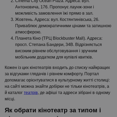
Cinema City Ocean Plaza. Адреса: вул.
Антоновича, 176. Пропонує лаунж-зони і
можливість замовлення їжі прямо в зал.
Жовтень. Адреса: вул. Костянтинівська, 26.
Приваблює демократичними цінами та затишною
атмосферою.
Планета Кіно (ТРЦ Blockbuster Mall). Адреса:
просп. Степана Бандери, 34В. Відрізняється
високим рівнем обслуговування і зручним
мобільним додатком для купівлі квитків.
Кожен із цих кінотеатрів входить до списку найкращих
за відгуками глядачів і рівнем комфорту. Портал
допомагає орієнтуватися в культурному житті столиці:
на сайті можна знайти добірки не тільки кінотеатрів, а
й каталог
театрів
, де афіші та адреси зібрані в одному
місці.
Як обрати кінотеатр за типом і