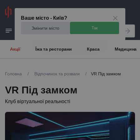
Київ
Ваше місто - Київ?
Змінити місто
Так
Акції
Їжа та ресторани
Краса
Медицина
Головна
/
Відпочинок та розваги
/
VR Під замком
VR Під замком
Клуб віртуальної реальності