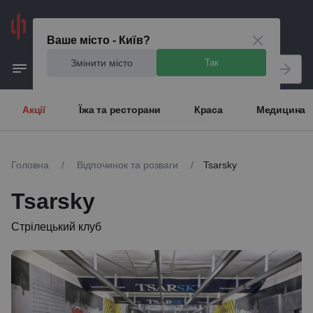
Київ
Ваше місто - Київ?
Змінити місто
Так
Акції
Їжа та ресторани
Краса
Медицина
Головна
/
Відпочинок та розваги
/
Tsarsky
Tsarsky
Стрілецький клуб