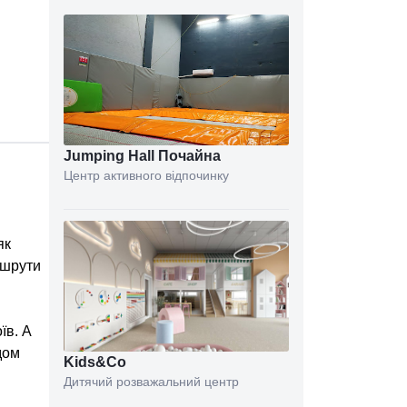
Jumping Hall Почайна
Центр активного відпочинку
як
ршрути
їв. А
дом
Kids&Co
Дитячий розважальний центр