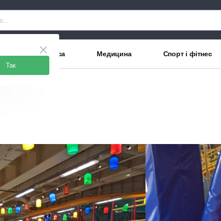
рани
Краса
Медицина
Спорт і фітнес
Так