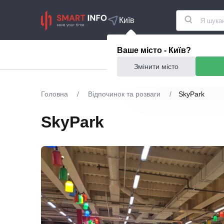
Київ
Ваше місто - Київ?
Акції
Їжа та ресто
Змінити місто
Головна
/
Відпочинок та розваги
/
SkyPark
SkyPark