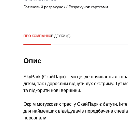
СПОСОБИ ОПЛАТИ
Готівковий розрахунок
/
Розрахунок картками
ПРО КОМПАНІЮ
ВІДГУКИ (0)
Опис
SkyPark (СкайПарк) – місце, де починається спра
дітям, так і дорослим відчути дух екстриму. Тут
та підкорити нові вершини.
Окрім мотузкових трас, у СкайПарк є батути, інте
для найменших відвідувачів передбачена спеціа
персоналу.