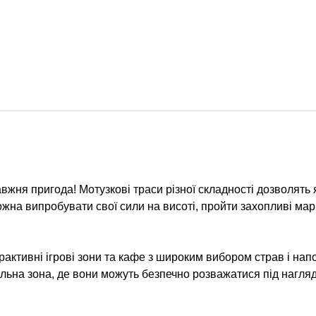
вжня пригода! Мотузкові траси різної складності дозволять 
 можна випробувати свої сили на висоті, пройти захопливі ма
рактивні ігрові зони та кафе з широким вибором страв і напо
льна зона, де вони можуть безпечно розважатися під нагля