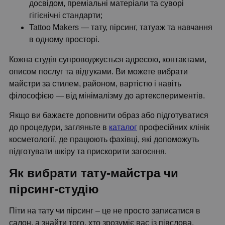
досвідом, преміальні матеріали та суворі
гігієнічні стандарти;
Tattoo Makers — тату, пірсинг, татуаж та навчання
в одному просторі.
Кожна студія супроводжується адресою, контактами,
описом послуг та відгуками. Ви можете вибрати
майстри за стилем, районом, вартістю і навіть
філософією — від мінімалізму до артекспериментів.
Якщо ви бажаєте доповнити образ або підготуватися
до процедури, загляньте в
каталог
професійних клінік
косметології, де працюють фахівці, які допоможуть
підготувати шкіру та прискорити загоєння.
Як вибрати тату-майстра чи
пірсинг-студію
Піти на тату чи пірсинг – це не просто записатися в
салон, а знайти того, хто зрозуміє вас із півслова.