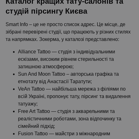
Каталог кращих тату-салонів та
студій пірсингу Києва
Smart Info – це не просто список адрес. Це місце, де
зібрані перевірені студії, що працюють у різних стилях
та напрямках. Зокерма, у каталозі представлено:
Alliance Tattoo — студія з індивідуальними
ескізами, високим рівнем стерильності та
затишною атмосферою;
Sun And Moon Tattoo – авторська графіка та
етнотату від Анастасії Таратути;
VeAn Tattoo — найбільша мережа з філіями по
всій Україні, пропонує тату, пірсинг та видалення
татуажу;
Free Art Tattoo — студія з акварельними та
реалістичними роботами, зона відпочинку та
сімейний підхід;
Fusion Tattoo — майстри з міжнародним