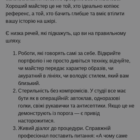
Хороший майстер це не той, хто ідеально копіює
референс, а той, хто бачить глибше та вміє втілити
вашу історію на шкірі.
Є низка речей, які підкажуть, що ви на правильному
шляху.
Роботи, які говорять самі за себе. Відкрийте
портфоліо і не просто дивіться техніку, відчуйте,
чи майстер передає характер образів, чи
акуратний в лініях, чи володіє стилем, який вам
близький.
Стерильність без компромісів. У студії все має
бути як в операційній: автоклав, одноразові
голки, свіжі рукавички та антисептики. Якщо це не
демонструють із порога — є привід
насторожитися.
Живий діалог до процедури. Справжній
професіонал поставить питання: «А чому саме