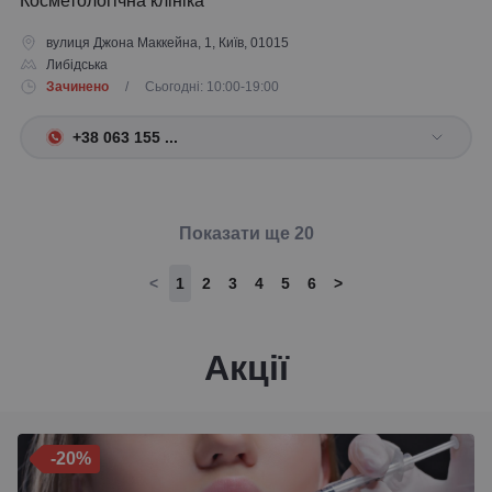
Косметологічна клініка
вулиця Джона Маккейна, 1, Київ, 01015
Либідська
Зачинено
/ Сьогодні: 10:00-19:00
+38 063 155 ...
Показати ще 20
<
1
2
3
4
5
6
>
Акції
-20%