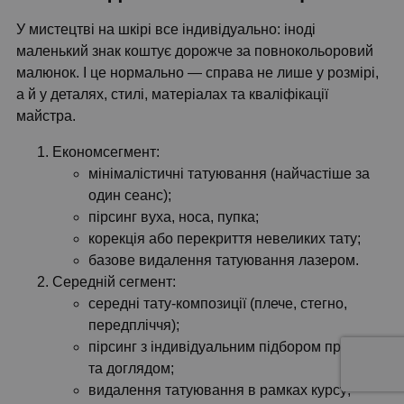
У мистецтві на шкірі все індивідуально: іноді
маленький знак коштує дорожче за повнокольоровий
малюнок. І це нормально — справа не лише у розмірі,
а й у деталях, стилі, матеріалах та кваліфікації
майстра.
Економсегмент:
мінімалістичні татуювання (найчастіше за
один сеанс);
пірсинг вуха, носа, пупка;
корекція або перекриття невеликих тату;
базове видалення татуювання лазером.
Середній сегмент:
середні тату-композиції (плече, стегно,
передпліччя);
пірсинг з індивідуальним підбором прикраси
та доглядом;
видалення татуювання в рамках курсу;