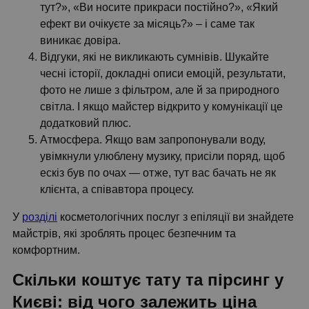
тут?», «Ви носите прикраси постійно?», «Який
ефект ви очікуєте за місяць?» – і саме так
виникає довіра.
Відгуки, які не викликають сумнівів. Шукайте
чесні історії, докладні описи емоцій, результати,
фото не лише з фільтром, але й за природного
світла. І якщо майстер відкрито у комунікації це
додатковий плюс.
Атмосфера. Якщо вам запропонували воду,
увімкнули улюблену музику, присіли поряд, щоб
ескіз був по очах — отже, тут вас бачать не як
клієнта, а співавтора процесу.
У
розділі
косметологічних послуг з епіляції ви знайдете
майстрів, які зроблять процес безпечним та
комфортним.
Скільки коштує тату та пірсинг у
Києві: від чого залежить ціна