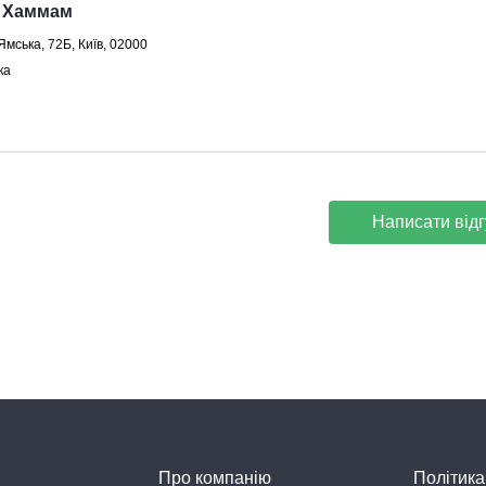
 Хаммам
Ямська, 72Б, Київ, 02000
ка
Написати відг
Про компанію
Політика