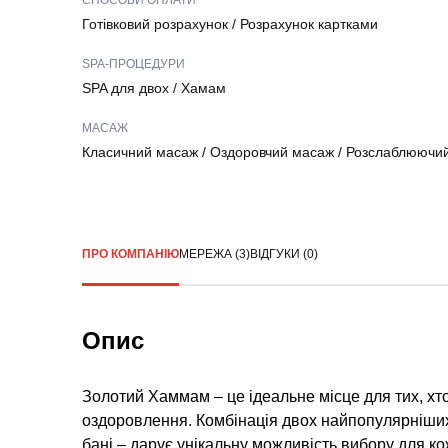
СПОСОБИ ОПЛАТИ
Готівковий розрахунок
/
Розрахунок картками
SPA-ПРОЦЕДУРИ
SPA для двох
/
Хамам
МАСАЖ
Класичний масаж
/
Оздоровчий масаж
/
Розслаблюючи
ПРО КОМПАНІЮ
МЕРЕЖА (3)
ВІДГУКИ (0)
Опис
Золотий Хаммам – це ідеальне місце для тих, хто
оздоровлення. Комбінація двох найпопулярніших 
бані – дарує унікальну можливість вибору для к