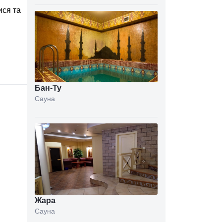
ися та
Бан-Ту
Сауна
Жара
Сауна