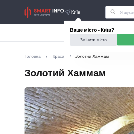
Київ
Ваше місто - Київ?
Акції
Їжа та ресто
Змінити місто
Головна
/
Краса
/
Золотий Хаммам
Золотий Хаммам