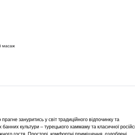
й масаж
 прагне зануритись у світ традиційного відпочинку та
банних культури – турецького хаммаму та класичної російс
ожного гостя. Просторі, комфортні приміщення, оздоблені