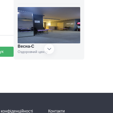
Весна-С
ук
Оздоровчий центр
AMARI
SPA-салон
 конфіденційності
Контакти