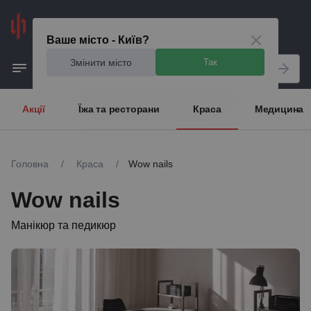
Київ
Ваше місто - Київ?
Змінити місто
Так
Акції
Їжа та ресторани
Краса
Медицина
Головна
/
Краса
/
Wow nails
Wow nails
Манікюр та педикюр