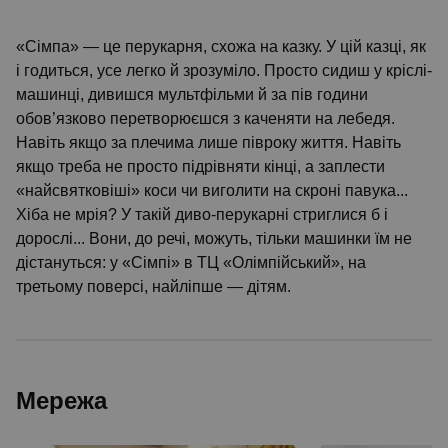
«Сімпа» — це перукарня, схожа на казку. У цій казці, як
і годиться, усе легко й зрозуміло. Просто сидиш у кріслі-
машинці, дивишся мультфільми й за пів години
обов’язково перетворюєшся з каченяти на лебедя.
Навіть якщо за плечима лише півроку життя. Навіть
якщо треба не просто підрівняти кінці, а заплести
«найсвятковіші» коси чи виголити на скроні павука...
Хіба не мрія? У такій диво-перукарні стриглися б і
дорослі... Вони, до речі, можуть, тільки машинки їм не
дістануться: у «Сімпі» в ТЦ «Олімпійський», на
третьому поверсі, найліпше — дітям.
Мережа