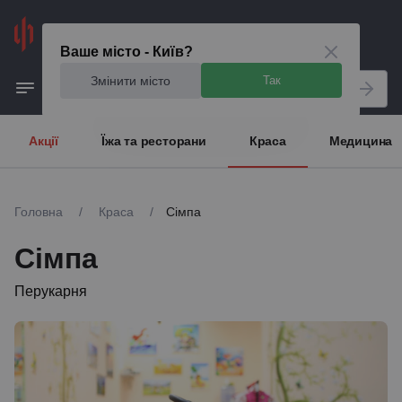
Київ
Ваше місто - Київ?
Змінити місто
Так
Акції
Їжа та ресторани
Краса
Медицина
Головна
/
Краса
/
Сімпа
Сімпа
Перукарня