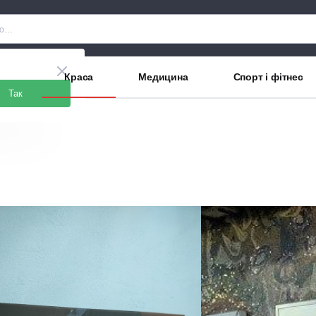
рани
Краса
Медицина
Спорт і фітнес
Так