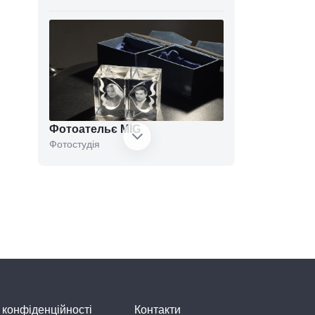
Фотоательє MIG
Фотостудія
InLight
Фотостудія
 конфіденційності
Контакти