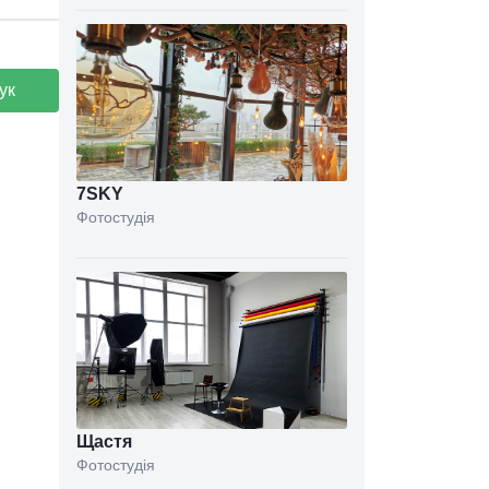
ук
7SKY
Фотостудія
Щастя
Фотостудія