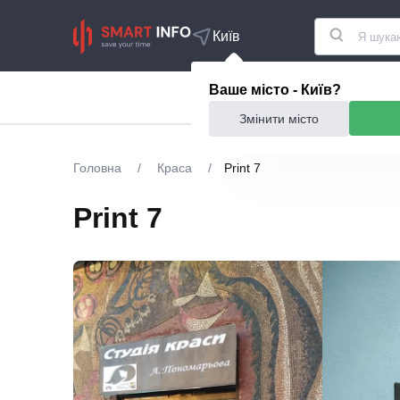
Київ
Ваше місто - Київ?
Акції
Їжа та ресто
Змінити місто
Головна
/
Краса
/
Print 7
Print 7