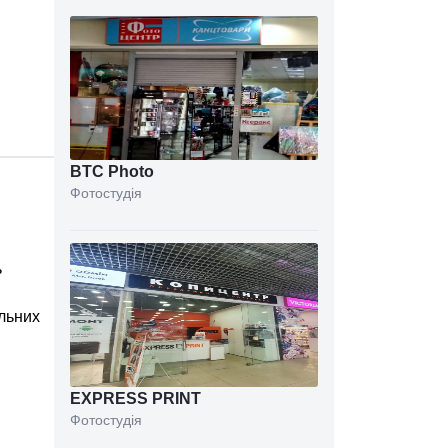
BTC Photo
Фотостудія
ь
альних
EXPRESS PRINT
Фотостудія