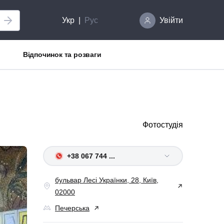
Укр
Рус
Увійти
Відпочинок та розваги
Фотостудія
+38 067 744 ...
бульвар Лесі Українки, 28, Київ,
02000
Печерська