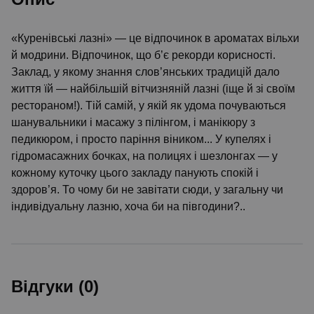
«Куренівські лазні» — це відпочинок в ароматах вільхи
й модрини. Відпочинок, що б’є рекорди корисності.
Заклад, у якому знання слов’янських традицій дало
життя їй — найбільшій вітчизняній лазні (іще й зі своїм
рестораном!). Тій самій, у якій як удома почуваються
шанувальники і масажу з пілінгом, і манікюру з
педикюром, і просто паріння віником... У купелях і
гідромасажних бочках, на полицях і шезлонгах — у
кожному куточку цього закладу панують спокій і
здоров’я. То чому би не завітати сюди, у загальну чи
індивідуальну лазню, хоча би на півгодини?..
Відгуки (0)