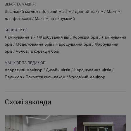
ВІЗАЖ ТА МАКІЯЖ
Весільний макіяж
/
Вечірній макіяж
/
Денний макіяж
/
Макіяж
для фотосесії
/
Макіяж на випускний
БРОВИ ТА ВІЇ
Ламінування вій
/
Фарбування вій
/
Корекція брів
/
Ламінування
брів
/
Моделювання брів
/
Нарощування брів
/
Фарбування
брів
/
Чоловіча корекція брів
МАНІКЮР ТА ПЕДИКЮР
Апаратний манікюр
/
Дизайн нігтів
/
Нарощування нігтів
/
Педикюр
/
Покриття гель-лаком
/
Чоловічий манікюр
Схожі заклади