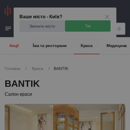
Київ
Ваше місто - Київ?
Змінити місто
Так
Акції
Їжа та ресторани
Краса
Медицина
Головна
/
Краса
/
BANTIK
BANTIK
Салон краси