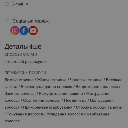
E-mail
Соціальні мережі
Детальніше
СПОСОБИ ОПЛАТИ
Готівковий розрахунок
ПЕРУКАРСЬКІ ПОСЛУГИ
Дитяча стрижка
/
Жіноча стрижка
/
Чоловіча стрижка
/
Весільна
зачіска
/
Вечірнє укладання волосся
/
Випрямлення волосся
/
Завивка волосся
/
Камуфлювання сивини
/
Мелірування
волосся
/
Освітлення волосся
/
Плетіння кіс
/
Полірування
волосся
/
Прикореневе фарбування
/
Стрижка бороди та вусів
/
Тонування волосся
/
Укладання волосся
/
Фарбування
волосся