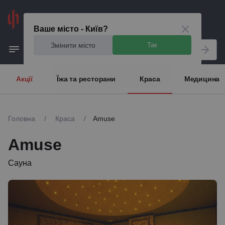
Київ
Ваше місто - Київ?
Змінити місто
Так
Акції
Їжа та ресторани
Краса
Медицина
Головна
/
Краса
/
Amuse
Amuse
Сауна