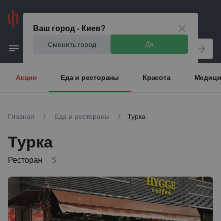
Киев
Ваш город - Киев?
Сменить город
Да
Акции
Еда и рестораны
Красота
Медици
Главная
/
Еда и рестораны
/
Турка
Турка
Ресторан
$