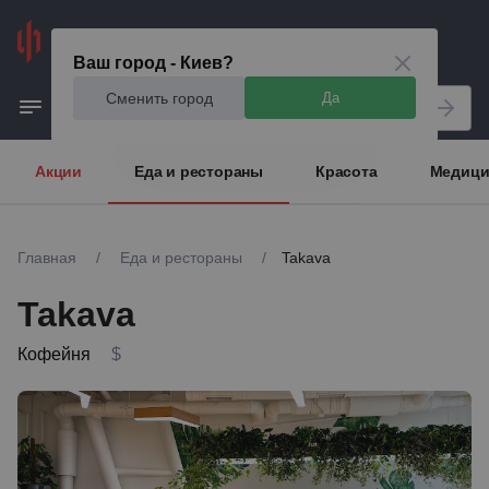
Киев
Ваш город - Киев?
Сменить город
Да
Акции
Еда и рестораны
Красота
Медици
Главная
/
Еда и рестораны
/
Takava
Takava
Кофейня
$