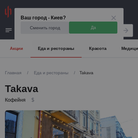
Киев
Ваш город - Киев?
Сменить город
Да
Акции
Еда и рестораны
Красота
Медици
Главная
/
Еда и рестораны
/
Takava
Takava
Кофейня
$