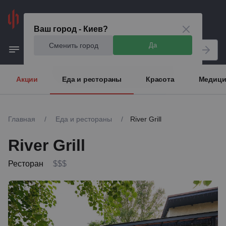
Киев
Ваш город - Киев?
Сменить город
Да
Акции
Еда и рестораны
Красота
Медици
Главная
/
Еда и рестораны
/
River Grill
River Grill
Ресторан
$$$