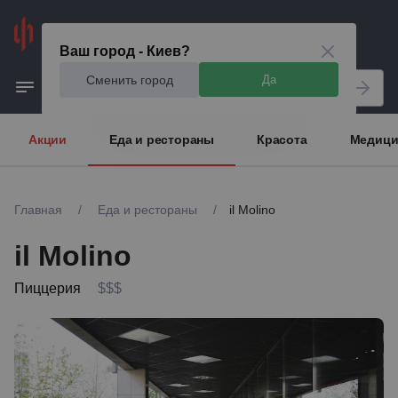
Киев
Ваш город - Киев?
Сменить город
Да
Акции
Еда и рестораны
Красота
Медици
Главная
/
Еда и рестораны
/
il Molino
il Molino
Пиццерия
$$$