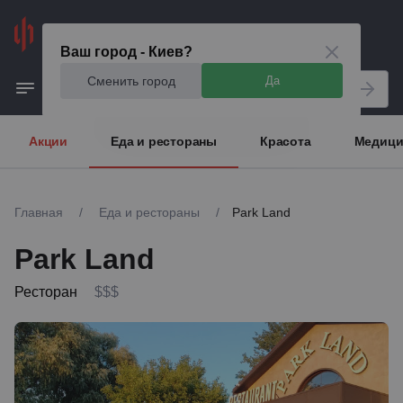
Киев
Ваш город - Киев?
Сменить город
Да
Акции
Еда и рестораны
Красота
Медици
Главная
/
Еда и рестораны
/
Park Land
Park Land
Ресторан
$$$