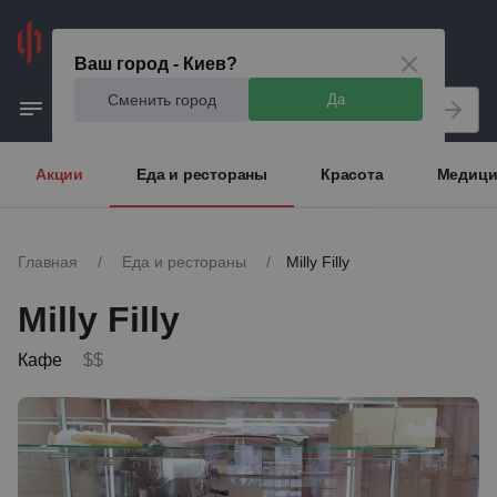
Киев
Ваш город - Киев?
Сменить город
Да
Акции
Еда и рестораны
Красота
Медици
Главная
/
Еда и рестораны
/
Milly Filly
Milly Filly
Кафе
$$