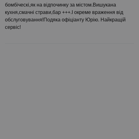
бомбіческі,як на відпочинку за містом.Вишукана
кухня,смачні страви,бар +++.І окреме враження від
обслуговування!Подяка офіціанту Юрію. Найкращій
сервіс!