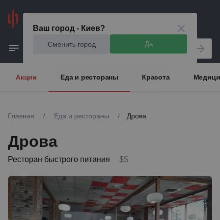
Киев
Ваш город - Киев?
Сменить город
Да
Акции
Еда и рестораны
Красота
Медици
Главная
/
Еда и рестораны
/
Дрова
Дрова
Ресторан быстрого питания
$$