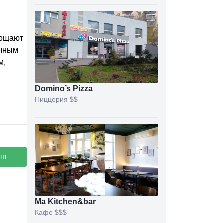
угощают
ичным
м,
Domino’s Pizza
Пиццерия
$$
ыв
Ma Kitchen&bar
Кафе
$$$