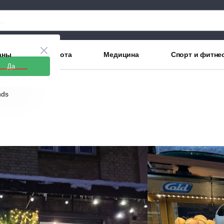
аны
Красота
Медицина
Спорт и фитне
Да
nds