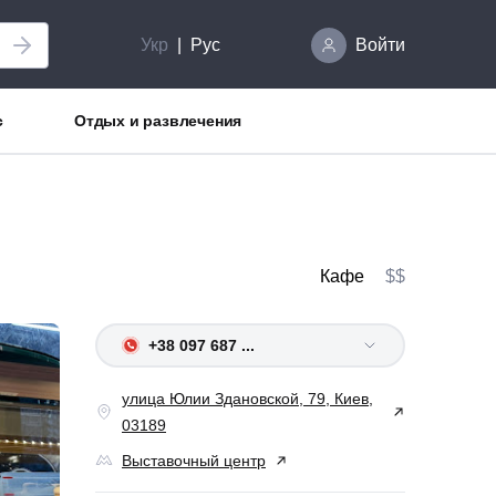
Укр
Рус
Войти
с
Отдых и развлечения
Кафе
$$
+38 097 687 ...
улица Юлии Здановской, 79, Киев,
03189
Выставочный центр