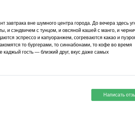
иант завтрака вне шумного центра города. До вечера здесь 
ы, и сэндвичем с тунцом, и овсяной кашей с манго, и черн
даются эспрессо и капуоранжем, согреваются какао и пуэро
акомятся то бургерами, то синнабонами, то кофе во время
 где каджый гость — близкий друг, вкус даже самых
.
Написать отз