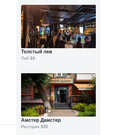
Толстый лев
Паб
$$
Амстер Дамстер
Ресторан
$$$