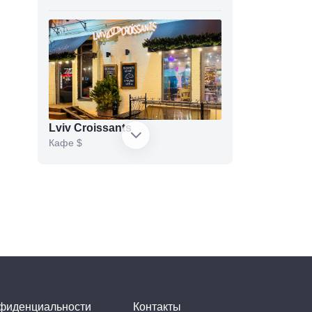
Lviv Croissants
Кафе
$
SHO
Ресторан украинской кухни
$$$
нфиденциальности
Контакты