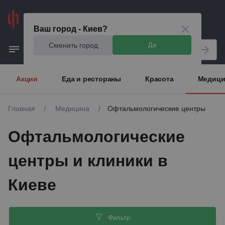
Киев
Ваш город - Киев?
Сменить город
Да
Акции
Еда и рестораны
Красота
Медици
Главная
/
Медицина
/
Офтальмологические центры
Офтальмологические
центры и клиники в
Киеве
Фильтр