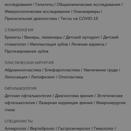
исследования
/
Гепатиты
/
Общеклинические исследования
/
Иммунологические исследования
/
Онкомаркеры
/
Пренатальная диагностика
/
Тесты на COVID-19
СТОМАТОЛОГИЯ
Брекеты
/
Виниры, люминиры
/
Детский ортодонт
/
Детский
стоматолог
/
Имплантация зубов
/
Лечение кариеса
/
Протезирование зубов
ПЛАСТИЧЕСКАЯ ХИРУРГИЯ
Абдоминопластика
/
Блефаропластика
/
Увеличение груди
/
Липосакция
/
Липофилинг
/
Отопластика
ОФТАЛЬМОЛОГИЯ
Детская офтальмология
/
Диагностика зрения
/
Эстетическая
офтальмология
/
Лазерная коррекция зрения
/
Микрохирургия
глаза
СПЕЦИАЛИСТЫ
Аллерголог
/
Вертебролог
/
Гастроэнтеролог
/
Гематолог
/