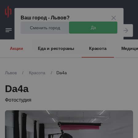
Львов
Ваш город - Львов?
Сменить город
Да
Акции
Еда и рестораны
Красота
Медици
Львов
/
Красота
/
Da4a
Da4a
Фотостудия